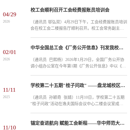
校区展示中心，全方位、沉浸式地了解新校区建设的
最新进展与...
校工会顺利召开工会经费报账员培训会
04/29
2026
（通讯员 邬弘双）4月29日下午，工会经费报账员培训
会在校工会二楼报告厅顺利召开。校工会常务副主席
易仲芳、副主席夏靓、校工会财务室全体成员以及各
二级部门工会报账员老师参加会议。会议由校工会常
务副主席易...
中华全国总工会《厂务公开信息》刊发我校民主管理规范化建设实践经验
02/01
2026
（通讯员 巴熙杨）2026年1月29日，全国厂务公开协
调小组办公室在今年第1期《厂务公开信息》中以《创
新民主管理工作 提升高校治理水平》为题，介绍了我
校在民主管理规范化建设方面的做法和典型经验。此
次刊发的我...
学校第二十五期"桂子问政"​ ——盘龙城校区总体规划设计方案征求意见座谈会顺利...
11/11
2025
（通讯员 孙颖奇 张婧）11月10日，学校第二十五期
“桂子问政”活动在逸夫国际会议中心二楼会议室成功
举行。本次会议围绕师生广泛关注的盘龙城校区总体
规划设计方案展开了深入交流。校长助理、盘龙城建
设指挥部...
锚定奋进航向 赋能工会新程——华中师范大学2025年度工会干部培训班顺利结业
11/10