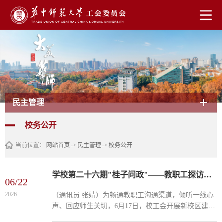
民主管理
校务公开
当前位置：
网站首页
->
民主管理
->
校务公开
学校第二十六期"桂子问政"——教职工探访盘龙城校区展示中心
06/22
2026
（通讯员 张婧）为畅通教职工沟通渠道，倾听一线心
声、回应师生关切，6月17日，校工会开展新校区建设
问政咨询活动，组织教职工代表共60余人前往盘龙城