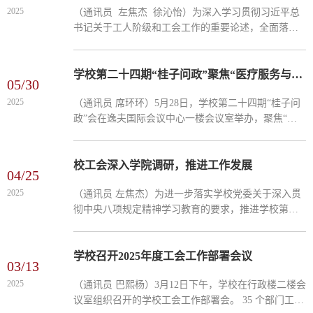
2025
（通讯员 左焦杰 徐沁怡）为深入学习贯彻习近平总
书记关于工人阶级和工会工作的重要论述，全面落实
《全国工会干部教育培训规划（2024—2028年）》要
求，切实提升工会干部的政治素养与履职能力，2025
年11月7日至...
学校第二十四期“桂子问政”聚焦“医疗服务与公费医疗报销”专题
05/30
2025
（通讯员 席环环）5月28日，学校第二十四期“桂子问
政”会在逸夫国际会议中心一楼会议室举办，聚焦“医
疗服务与公费医疗报销”专题。校党委副书记查道林、
副校长李鸿飞及来自学校各部门各学院的教职工共计
70余人...
校工会深入学院调研，推进工作发展
04/25
2025
（通讯员 左焦杰）为进一步落实学校党委关于深入贯
彻中央八项规定精神学习教育的要求，推进学校第十
届教代会暨第十八届工代会第三次会议的意见和建议
的解决，了解学院青教赛预赛及参与校赛的筹备情况
以及教职工的...
学校召开2025年度工会工作部署会议
03/13
2025
（通讯员 巴熙杨）3月12日下午，学校在行政楼二楼会
议室组织召开的学校工会工作部署会。 35 个部门工会