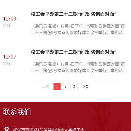
主席、副主席、委员参加了会议。学校党委副书记查
道林同志出席会议并讲话。校工会主席骆军同志部署
了2 025 ...
校工会举办第二十三期“问政·咨询面对面”
12/09
2024
（通讯员 张婧）12月6日下午，“问政·咨询面对面”第
二十三期在9号楼宣传部融媒体会议室举行。本期活动
邀请了学校社科处处长段锐和科技处副处长段治国介
绍科研项目培育与申报等内容。活动由校工会主席骆
军主持，...
校工会举办第二十二期“问政·咨询面对面”
12/07
2024
（通讯员 张婧）12月6日下午，“问政·咨询面对面”第
二十二期在9号楼宣传部融媒体会议室举行。本期活动
邀请了学校保卫处处长王军介绍校园交通安全综合治
理等内容。活动由校工会主席骆军主持，校工会副主
上页
1
2
3
下页
席易仲芳...
联系我们
武汉市珞喻路152号华中师范大学校工会